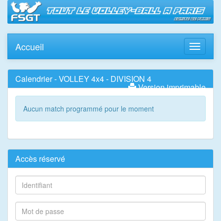
Accueil
Toggle
navigati
Calendrier - VOLLEY 4x4 - DIVISION 4
Version imprimable
Aucun match programmé pour le moment
Accès réservé