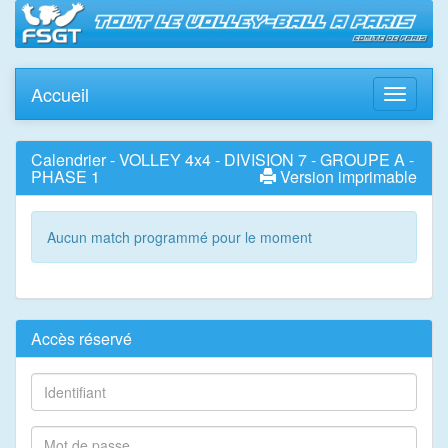
Accueil
Toggle
navigati
Calendrier - VOLLEY 4x4 - DIVISION 7 - GROUPE A -
PHASE 1
Version imprimable
Aucun match programmé pour le moment
Accès réservé