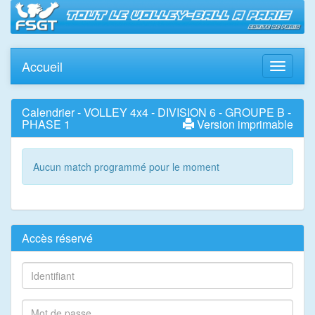
Accueil
Toggle
navigati
Calendrier - VOLLEY 4x4 - DIVISION 6 - GROUPE B -
PHASE 1
Version imprimable
Aucun match programmé pour le moment
Accès réservé