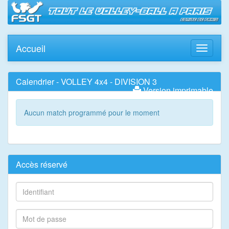
Accueil
Toggle
navigati
Calendrier - VOLLEY 4x4 - DIVISION 3
Version imprimable
Aucun match programmé pour le moment
Accès réservé